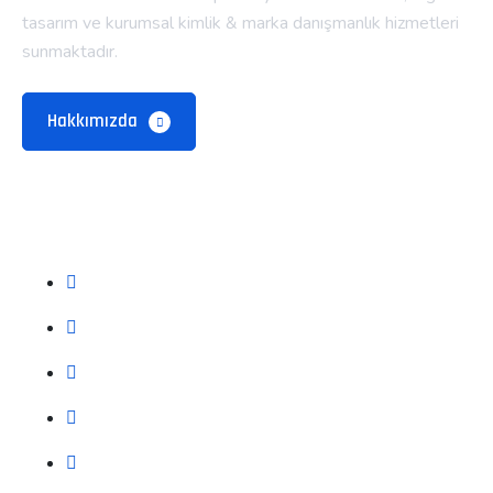
tasarım ve kurumsal kimlik & marka danışmanlık hizmetleri
sunmaktadır.
Hakkımızda
Alt Menü
Hakkımızda
Neden Biz?
Neler Yapıyoruz?
Neler Yaptık
İletişim