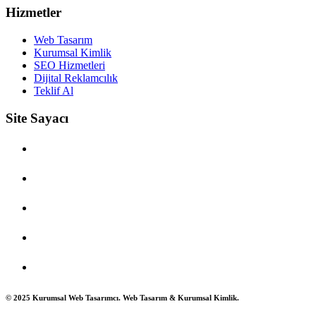
Hizmetler
Web Tasarım
Kurumsal Kimlik
SEO Hizmetleri
Dijital Reklamcılık
Teklif Al
Site Sayacı
Çevrimiçi Kullanıcı: 0
Bugünkü Ziyaret: 0
Dünkü Ziyaret: 2
Haftalık Ziyaret: 44
Toplam Ziyaret: 2767
© 2025 Kurumsal Web Tasarımcı. Web Tasarım & Kurumsal Kimlik.