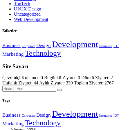
TopTech
UI/UX Design
Uncategorized
Web Development
Etiketler
Development
Business
Design
Corporate
Insurance
IOT
Technology
Marketing
Site Sayacı
Çevrimiçi Kullanıcı: 0
Bugünkü Ziyaret: 0
Dünkü Ziyaret: 2
Haftalık Ziyaret: 44 Aylık Ziyaret: 339
Toplam Ziyaret: 2767
Tags
Development
Business
Design
Corporate
Insurance
IOT
Technology
Marketing
Ağustos 2026