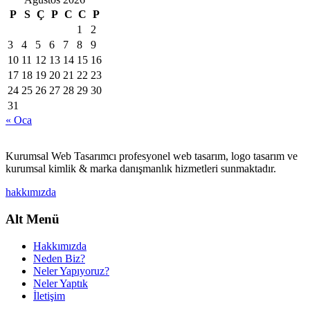
P
S
Ç
P
C
C
P
1
2
3
4
5
6
7
8
9
10
11
12
13
14
15
16
17
18
19
20
21
22
23
24
25
26
27
28
29
30
31
« Oca
Kurumsal Web Tasarımcı profesyonel web tasarım, logo tasarım ve
kurumsal kimlik & marka danışmanlık hizmetleri sunmaktadır.
hakkımızda
Alt Menü
Hakkımızda
Neden Biz?
Neler Yapıyoruz?
Neler Yaptık
İletişim