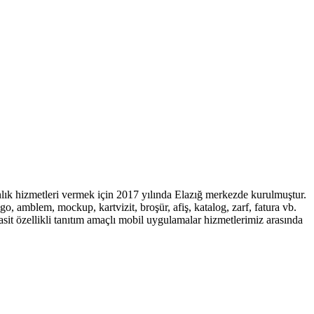
ık hizmetleri vermek için 2017 yılında Elazığ merkezde kurulmuştur.
go, amblem, mockup, kartvizit, broşür, afiş, katalog, zarf, fatura vb.
asit özellikli tanıtım amaçlı mobil uygulamalar hizmetlerimiz arasında