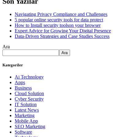
Son Yazılar
Navigating Privacy Compliance and Challenges
5 popular online security tools for data protect
How to Install security toolson your browser
Expert Advice for Growing Your Digital Presence
Data-Driven Strategies and Case Studies Success
Ara
Ara
Kategoriler
Ai Technology
Apps
Business
Cloud Solution
Cyber Security
IT Solution
Latest News
Marketing
Mobile App
SEO Marketing
Software