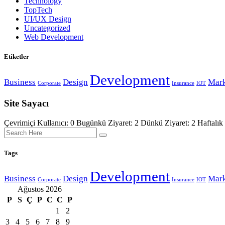
Technology
TopTech
UI/UX Design
Uncategorized
Web Development
Etiketler
Development
Business
Design
Mark
Corporate
Insurance
IOT
Site Sayacı
Çevrimiçi Kullanıcı: 0
Bugünkü Ziyaret: 2
Dünkü Ziyaret: 2 Haftalık 
Tags
Development
Business
Design
Mark
Corporate
Insurance
IOT
Ağustos 2026
P
S
Ç
P
C
C
P
1
2
3
4
5
6
7
8
9