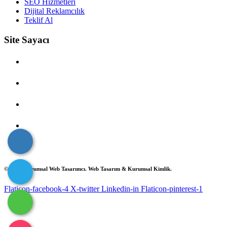
SEO Hizmetleri
Dijital Reklamcılık
Teklif Al
Site Sayacı
Çevrimiçi Kullanıcı: 0
Bugünkü Ziyaret: 2
Dünkü Ziyaret: 2
Haftalık Ziyaret: 37
Toplam Ziyaret: 2771
© 2025 Kurumsal Web Tasarımcı. Web Tasarım & Kurumsal Kimlik.
Flaticon-facebook-4
X-twitter
Linkedin-in
Flaticon-pinterest-1