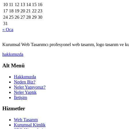
10
11
12
13
14
15
16
17
18
19
20
21
22
23
24
25
26
27
28
29
30
31
« Oca
Kurumsal Web Tasarımcı profesyonel web tasarım, logo tasarım ve ku
hakkımızda
Alt Menü
Hakkımızda
Neden Biz?
Neler Yapıyoruz?
Neler Yaptık
İletişim
Hizmetler
Web Tasarım
Kurumsal Kimlik