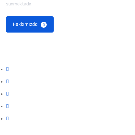
sunmaktadır.
Hakkımızda
Alt Menü
Hakkımızda
Neden Biz?
Neler Yapıyoruz?
Neler Yaptık
İletişim