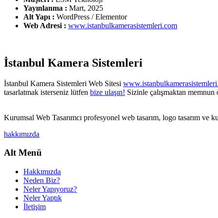
Yayınlanma :
Mart, 2025
Alt Yapı :
WordPress / Elementor
Web Adresi :
www.istanbulkamerasistemleri.com
İstanbul Kamera Sistemleri
İstanbul Kamera Sistemleri Web Sitesi
www.istanbulkamerasistemler
tasarlatmak isterseniz lütfen
bize ulaşın!
Sizinle çalışmaktan memnun o
Kurumsal Web Tasarımcı profesyonel web tasarım, logo tasarım ve ku
hakkımızda
Alt Menü
Hakkımızda
Neden Biz?
Neler Yapıyoruz?
Neler Yaptık
İletişim