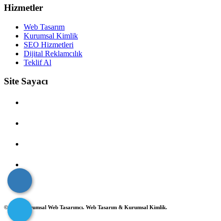
Hizmetler
Web Tasarım
Kurumsal Kimlik
SEO Hizmetleri
Dijital Reklamcılık
Teklif Al
Site Sayacı
Çevrimiçi Kullanıcı: 0
Bugünkü Ziyaret: 2
Dünkü Ziyaret: 2
Haftalık Ziyaret: 46
Toplam Ziyaret: 2769
© 2025 Kurumsal Web Tasarımcı. Web Tasarım & Kurumsal Kimlik.